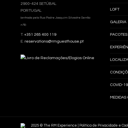
2900-424 SETÚBAL
LOFT
PORTUGAL
(entrada pela Rua Padre Joaquim Silvestre Serrão
GALERIA
n.º8)
T.
+351 265 400 119
PACOTES
E.
reservations@rmguesthouse.pt
EXPERIÊN
LOCALIZ
CONDIÇÕ
COVID-19
MEDIDAS 
2025 © The RM Experience |
Política de Privacidade e Coo