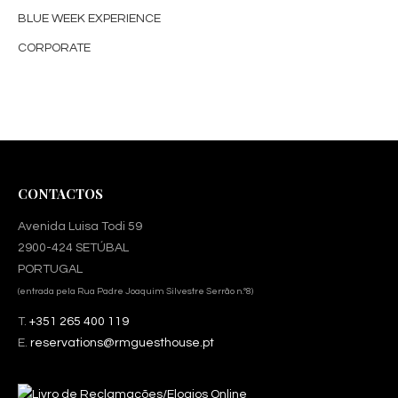
BLUE WEEK EXPERIENCE
CORPORATE
CONTACTOS
Avenida Luisa Todi 59
2900-424 SETÚBAL
PORTUGAL
(entrada pela Rua Padre Joaquim Silvestre Serrão n.º8)
T.
+351 265 400 119
E.
reservations@rmguesthouse.pt