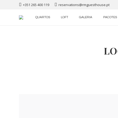
+351 265 400 119
reservations@rmguesthouse.pt
QUARTOS
LOFT
GALERIA
PACOTES
LO