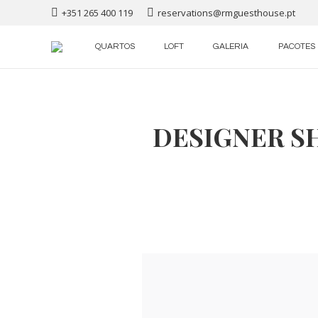
+351 265 400 119
reservations@rmguesthouse.pt
QUARTOS
LOFT
GALERIA
PACOTES
DESIGNER S