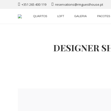
+351 265 400 119
reservations@rmguesthouse.pt
QUARTOS
LOFT
GALERIA
PACOTES
DESIGNER S